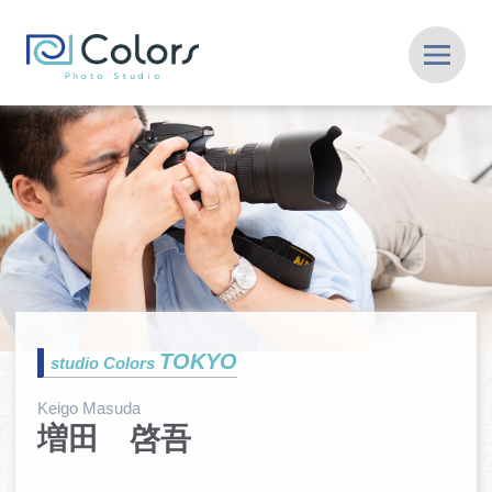
TOKYO
studio Colors
Keigo Masuda
増田 啓吾